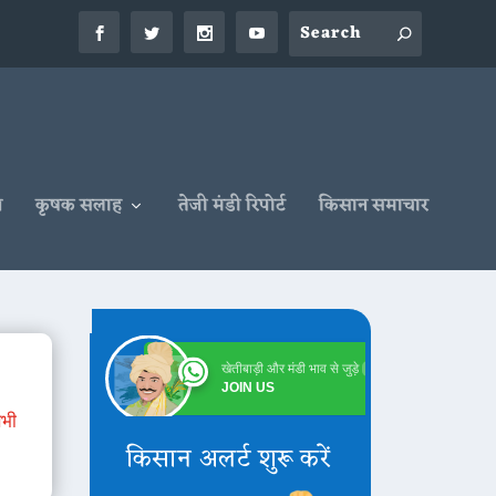
न
कृषक सलाह
तेजी मंडी रिपोर्ट
किसान समाचार
खेतीबाड़ी और मंडी भाव से जुड़े
Online
JOIN US
सभी
किसान अलर्ट शुरू करें