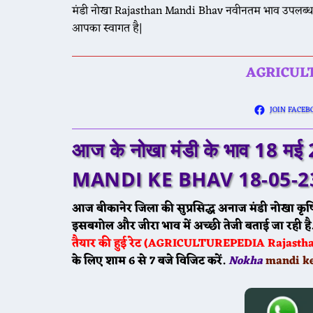
मंडी नोखा Rajasthan Mandi Bhav नवीनतम भाव उपलब
आपका स्वागत है|
AGRICULTU
JOIN FACEB
आज के नोखा मंडी के भाव 18 म
MANDI KE BHAV
18-05-2
आज बीकानेर जिला की सुप्रसिद्ध अनाज मंडी नोखा कृष
इसबगोल और जीरा भाव में अच्छी तेजी बताई जा रही है
तैयार की हुई रेट (AGRICULTUREPEDIA Rajasthan 
के लिए शाम 6 से 7 बजे विजिट करें.
Nokha
mandi ke