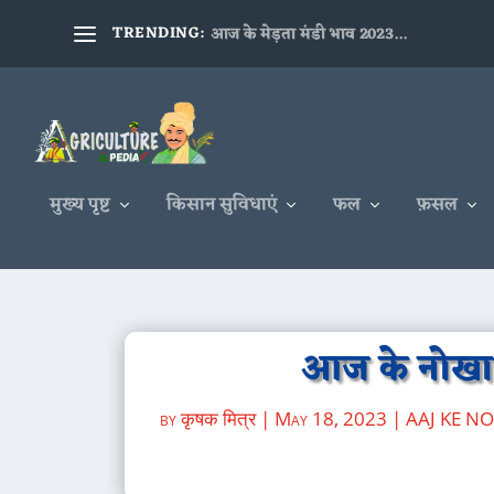
TRENDING:
आज के मेड़ता मंडी भाव 2023...
मुख्य पृष्ट
किसान सुविधाएं
फल
फ़सल
आज के नोखा 
by
कृषक मित्र
|
May 18, 2023
|
AAJ KE N