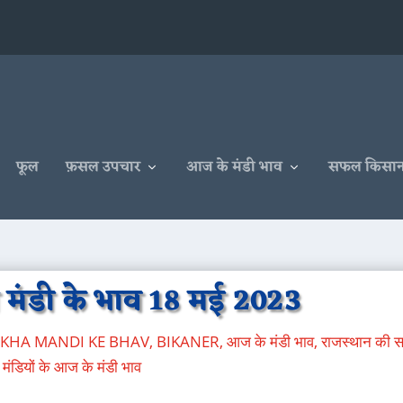
फूल
फ़सल उपचार
आज के मंडी भाव
सफल किसा
मंडी के भाव 18 मई 2023
OKHA MANDI KE BHAV
,
BIKANER
,
आज के मंडी भाव
,
राजस्थान की 
मंडियों के आज के मंडी भाव