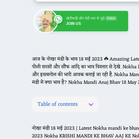
खेतीबाड़ी और मंडी भाव से जुड़े
Online
JOIN US
आज के नोखा मंडी के भाव 18 मई 2023 ☘️ Amazing Latest
पीली सरसों और सौंफ आदि का भाव विस्तार से देखे. Nokha M
और इसबगोल की भारी आवक बताई जा रही है. Nokha Man
मंडी में क्या भाव है? Nokha Mandi Anaj Bhav 18 May
Table of contents
नोखा मंडी 18 मई 2023 | Latest Nokha mandi ke bha
2023 Nokha KRISHI MANDI KE BHAV AAJ KE Nokha 