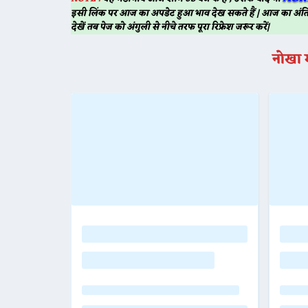
इसी लिंक पर आज का अपडेट हुआ भाव देख सकते हैं | आज का अंति
देखें तब पेज को अंगुली से नीचे तरफ पूरा रिफ्रेश जरूर करें|
नोखा म