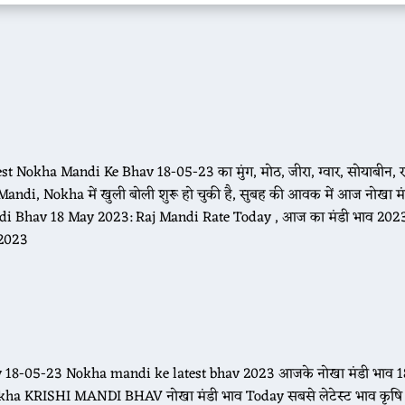
 Nokha Mandi Ke Bhav 18-05-23 का मुंग, मोठ, जीरा, ग्वार, सोयाबीन, र
andi, Nokha में खुली बोली शुरू हो चुकी है, सुबह की आवक में आज नोखा मंडी
di Bhav 18 May 2023: Raj Mandi Rate Today , आज का मंडी भाव 2023
 2023
v 18-05-23 Nokha mandi ke latest bhav 2023 आजके नोखा मंडी भाव 
KRISHI MANDI BHAV नोखा मंडी भाव Today सबसे लेटेस्ट भाव कृषि