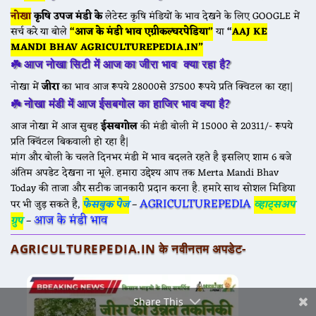
नोखा
कृषि उपज मंडी के
लेटेस्ट कृषि मंडियों के भाव देखने के लिए GOOGLE में
सर्च करे या बोले
“आज के मंडी भाव एग्रीकल्चरपेडिया”
या
“
AAJ KE
MANDI BHAV AGRICULTUREPEDIA.IN”
☘️
आज नोखा सिटी में आज का जीरा भाव क्या रहा है?
Facebook
नोखा में
जीरा
का भाव आज रूपये 28000से 37500 रूपये प्रति क्विटल का रहा|
☘️
नोखा मंडी में आज ईसबगोल का हाजिर भाव क्या है?
आज नोखा में आज सुबह
ईसबगोल
की मंडी बोली में 15000 से 20311/- रूपये
Twitter
प्रति क्विंटल बिकवाली हो रहा है|
मांग और बोली के चलते दिनभर मंडी में भाव बदलते रहते है इसलिए शाम 6 बजे
अंतिम अपडेट देखना ना भूले. हमारा उद्देश्य आप तक Merta Mandi Bhav
Today की ताजा और सटीक जानकारी प्रदान करना है. हमारे साथ सोशल मिडिया
AGRICULTUREPEDIA
Gmail
पर भी जुड़ सकते है,
फेसबुक पेज
–
व्हाट्सअप
आज के मंडी भाव
ग्रुप
–
AGRICULTUREPEDIA.IN के नवीनतम अपडेट-
Share This