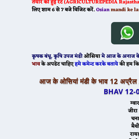
तैयार की हुई रेट (AGRICULTUREPEDIA Rajasthan 
लिए शाम 6 से 7 बजे विजिट करें.
Osian
mandi ke la
कृषक बंधू
, कृषि उपज मंडी
ओसिया
मे
आज के
अनाज के
भाव
के अपडेट चाहिए
हमे कमेन्ट करके बताये
की हम कि
आज के ओसियां मंडी के भाव 12 अप्रै
BHAV 12-
ग
ज
च
म
रा