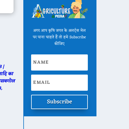
अगर आप कृषि जगत के अलर्ट्स मेल
पर पाना चाहते हैं तो हमे Subscribe
कीजिए
 |
 आदि का
र इसबगोल
3,
Subscribe