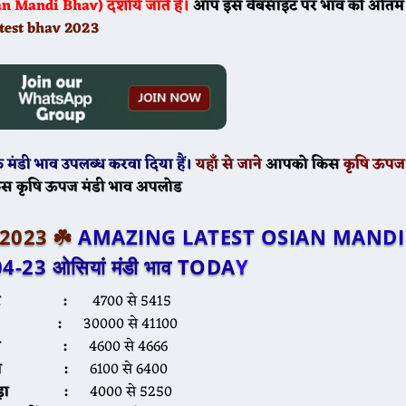
Mandi Bhav) दर्शाये जाते है।
आप इस वेबसाइट पर भाव की अंतिम रि
test bhav 2023
 मंडी भाव उपलब्ध करवा दिया हैं।
यहाँ से जाने
आपको किस
कृषि ऊपज 
स कृषि ऊपज मंडी भाव अपलोड
ल 2023 ☘️
AMAZING LATEST OSIAN MANDI
04-23
ओसियां मंडी भाव TODA
Y
्वार :
4700 से 5415
ीरा :
30000 से 41100
ना :
4600 से 4666
ैथी :
6100 से 6400
यड़ा :
4000 से 5250