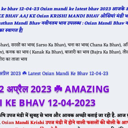
ndi ke bhav 12-04-23 Osian mandi ke latest bhav 2023 आजके 
I KE BHAV AAJ KE Osian KRISHI MANDI BHAV ओसियां मंडी भ
Rajasthan Mandi Bhav नवीनतम भाव उपलब्ध : Osian Mandi Bhav न
स्वागत है|
 मई के भाव ☘️ श्री विजयनगर मंडी के भाव सरसों 4200 से 4630, गेहूं 2050 से 22
hav), सरसों का भाव( Sarso Ka Bhav), चना का भाव( Chana Ka Bhav), अरि
), कनक का भाव ( Kanak Ka Bhav), बाजारी का भाव (Bajra Ka Bhav), ती
ीरा का ताजा भाव
 मई ग्वार के भाव मेड़ता मंडी ग्वार का भाव : 5050 से 5530 डेगाना मंडी ग्वार का भा
व 12 अप्रैल 2023 ☘️ AMAZING
 KE BHAV 12-04-2023
ृषि उपज मंडी में सुबह से भाव और आवक अच्छी बताई जा रही है. आज म
.
Osian
Mandi
Krishi उपज मंडी में होने वाली फसलों की बोली के आ