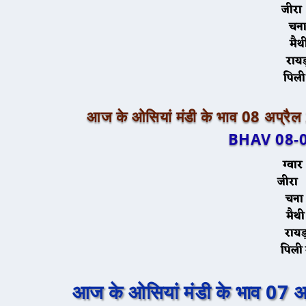
ज
च
म
र
पि
आज के ओसियां मंडी के भाव 08 अप्रै
BHAV 08-
ग्
जी
च
म
रा
पिल
आज के ओसियां मंडी के भाव 07 