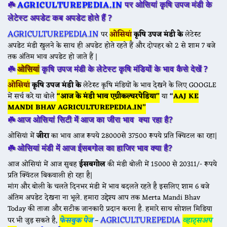
AGRICULTUREPEDIA.IN
☘️
पर ओसियां
कृषि उपज मंडी के
लेटेस्ट अपडेट कब अपडेट होते हैं ?
AGRICULTUREPEDIA.IN
पर
ओसियां
कृषि उपज मंडी के
लेटेस्ट
अपडेट मंडी खुलने के साथ ही अपडेट होते रहते हैं और दोपहर को 2 से शाम 7 बजे
तक अंतिम भाव अपडेट हो जाते हैं |
☘️
ओसियां
कृषि उपज मंडी के
लेटेस्ट कृषि मंडियों के भाव कैसे देखें ?
ओसियां
कृषि उपज मंडी के
लेटेस्ट कृषि मंडियों के भाव देखने के लिए GOOGLE
में सर्च करे या बोले
“आज के मंडी भाव एग्रीकल्चरपेडिया”
या
“
AAJ KE
MANDI BHAV AGRICULTUREPEDIA.IN”
☘️
आज ओसियां सिटी में आज का जीरा भाव क्या रहा है?
ओसियां में
जीरा
का भाव आज रूपये 28000से 37500 रूपये प्रति क्विटल का रहा|
☘️
ओसियां मंडी में आज ईसबगोल का हाजिर भाव क्या है?
आज ओसियां में आज सुबह
ईसबगोल
की मंडी बोली में 15000 से 20311/- रूपये
प्रति क्विंटल बिकवाली हो रहा है|
मांग और बोली के चलते दिनभर मंडी में भाव बदलते रहते है इसलिए शाम 6 बजे
अंतिम अपडेट देखना ना भूले. हमारा उद्देश्य आप तक Merta Mandi Bhav
Today की ताजा और सटीक जानकारी प्रदान करना है. हमारे साथ सोशल मिडिया
AGRICULTUREPEDIA
पर भी जुड़ सकते है,
फेसबुक पेज
–
व्हाट्सअप