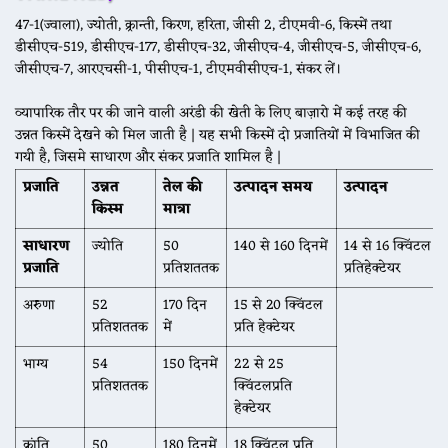
47-1(ज्वाला), ज्योती, क्र्रान्ती, किरण, हरिता, जीसी 2, टीएमवी-6, किस्में तथा
डीसीएच-519, डीसीएच-177, डीसीएच-32, जीसीएच-4, जीसीएच-5, जीसीएच-6,
जीसीएच-7, आरएचसी-1, पीसीएच-1, टीएमवीसीएच-1, संकर लें।
व्यापारिक तौर पर की जाने वाली अरंडी की खेती के लिए बाज़ारो में कई तरह की
उन्नत किस्में देखने को मिल जाती है | यह सभी किस्में दो प्रजातियों में विभाजित की
गयी है, जिसमे साधारण और संकर प्रजाति शामिल है |
प्रजाति
उन्नत
तेल की
उत्पादन समय
उत्पादन
किस्म
मात्रा
साधारण
ज्योति
50
140 से 160 दिनमें
14 से 16 क्विंटल
प्रजाति
प्रतिशततक
प्रतिहेक्टेयर
अरुणा
52
170 दिन
15 से 20 क्विंटल
प्रतिशततक
में
प्रति हेक्टेयर
भाग्य
54
150 दिनमें
22 से 25
प्रतिशततक
क्विंटलप्रति
हेक्टेयर
क्रांति
50
180 दिनमें
18 क्विंटल प्रति