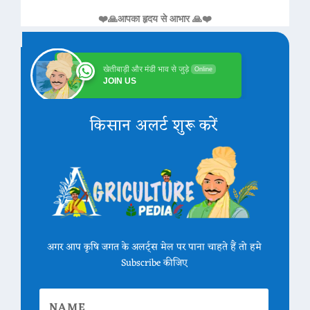
❤️🙏आपका हृदय से आभार 🙏❤️
खेतीबाड़ी और मंडी भाव से जुड़े
Online
JOIN US
किसान अलर्ट शुरू करें
अगर आप कृषि जगत के अलर्ट्स मेल पर पाना चाहते हैं तो हमे
Subscribe कीजिए