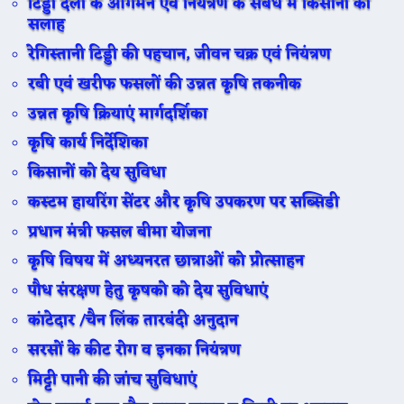
टिड्डी दलों के आगमन एवं नियंत्रण के संबंध में किसानो को
सलाह
रेगिस्तानी टिड्डी की पहचान, जीवन चक्र एवं नियंत्रण
रबी एवं खरीफ फसलों की उन्नत कृषि तकनीक
उन्नत कृषि क्रियाएं मार्गदर्शिका
कृषि कार्य निर्देशिका
किसानों को देय सुविधा
कस्टम हायरिंग सेंटर और कृषि उपकरण पर सब्सिडी
प्रधान मंत्री फसल बीमा योजना
कृषि विषय में अध्यनरत छात्राओं को प्रोत्साहन
पौध संरक्षण हेतु कृषको को देय सुविधाएं
कांटेदार /चैन लिंक तारबंदी अनुदान
सरसों के कीट रोग व इनका नियंत्रण
मिट्टी पानी की जांच सुविधाएं