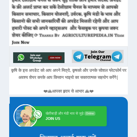
हमारे टेलीग्राम चैनल से जरूर जुड़े ताकि आप हमारे लेटेस्ट अपडेट
के फ्री अलर्ट प्राप्त कर सकें टेलीग्राम चैनल के माध्यम से आपको
किसान समाचार, किसान योजनाएँ, उर्वरक, कृषि मंडी के भाव और
किसानो की सभी जानकारियोँ की अपडेट मिलती रहेगी और आप
हमारी पोस्ट को अपने व्हाट्सअप और फेसबुक पर कृपया जरूर
शेयर कीजिए ⟳ Thanks By AGRICULTUREPEDIA.IN Team
Join Now
कृषि के इस अपडेट को आप अपने मित्रो, कृषको और उनके सोशल प्लेटफोर्म पर
अवश्य शेयर करके आप किसान भाइयो का सकारात्मक सहयोग करेंगे|
❤️🙏आपका हृदय से आभार 🙏❤️
खेतीबाड़ी और मंडी भाव से जुड़े
Online
JOIN US