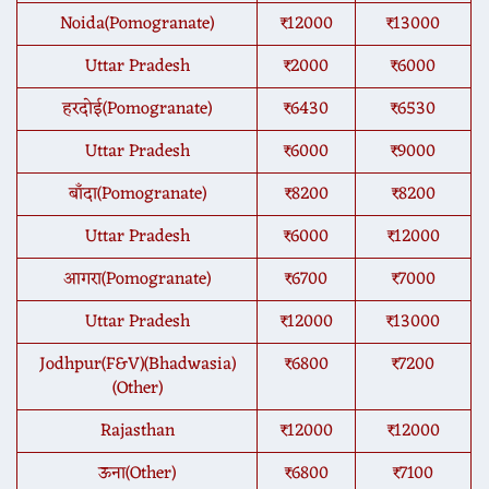
Noida(Pomogranate)
₹12000
₹13000
Uttar Pradesh
₹2000
₹6000
हरदोई(Pomogranate)
₹6430
₹6530
Uttar Pradesh
₹6000
₹9000
बाँदा(Pomogranate)
₹8200
₹8200
Uttar Pradesh
₹6000
₹12000
आगरा(Pomogranate)
₹6700
₹7000
Uttar Pradesh
₹12000
₹13000
Jodhpur(F&V)(Bhadwasia)
₹6800
₹7200
(Other)
Rajasthan
₹12000
₹12000
ऊना(Other)
₹6800
₹7100