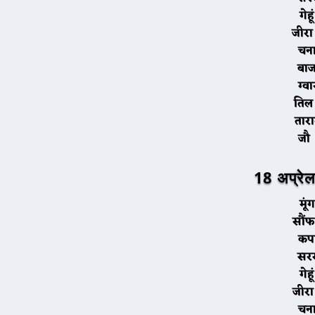
ग
ज
च
ब
ग
त
ता
18 अप्रेल
म
स
क
स
ग
ज
च