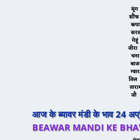
म
स
क
स
ग
ज
च
ब
ग
त
ता
ज
आज के ब्यावर मंडी के भाव 24 अ
BEAWAR MANDI KE BHAV