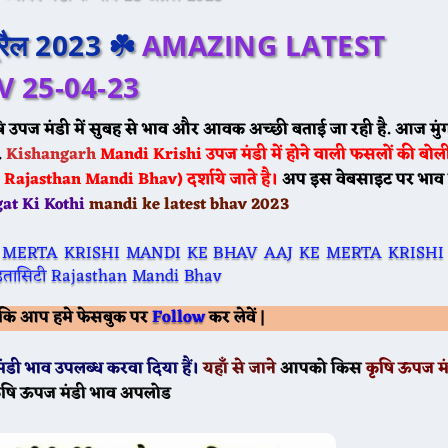
प्रैल 2023 ☘️
AMAZING LATEST
 25-04-23
ि उपज मंडी में सुबह से भाव और आवक अच्छी बताई जा रही है. आज मुं
.
Kishangarh
Mandi
Krishi उपज मंडी में होने वाली फसलों की बोली
ajasthan Mandi Bhav) दर्शाये जाते है।
अप इस वेबसाइट पर भाव
at Ki Kothi
mandi ke latest bhav 2023
Follow
ं कि आप हमे फेसबुक पर
कर लेवें |
ंडी भाव उपलब्ध करवा दिया हैं।
यहाँ से जाने
आपको किस
कृषि ऊपज म
ृषि ऊपज मंडी भाव अपलोड