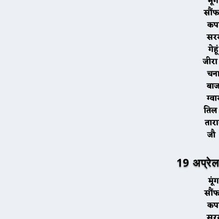
म
स
क
स
ग
ज
च
ब
ग
त
ता
19 अप्रेल
म
स
क
स