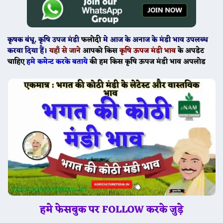
कृषक बंधू
, कृषि उपज मंडी
फलोदी
मे
आज के
अनाज के मंडी भाव उपलब्ध
करवा दिया हैं।
यहाँ से जाने
आपको किस
कृषि ऊपज मंडी भाव
के अपडेट
चाहिए
हमे कमेन्ट करके बताये
की हम किस कृषि ऊपज मंडी भाव अपलोड
हमे फेसबुक पर FOLLOW करके जुड़े