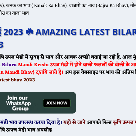
), कनक का भाव ( Kanak Ka Bhav), बाजारी का भाव (Bajra Ka Bhav), ती
ीरा का ताजा भाव
20 मई 2023 ☘️ AMAZING LATEST BILA
आज 20 मई के भाव ☘️ श्री विजयनगर मंडी के भाव सरसों 4200 से 4630, गेहूं 2050 स
3
षि उपज मंडी में सुबह से भाव और आवक अच्छी बताई जा रही है. आज मु
.
Bilara
Mandi
Krishi उपज मंडी में होने वाली फसलों की बोली के 
Mandi Bhav) दर्शाये जाते है।
अप इस वेबसाइट पर भाव की अंतिम रि
आज 20 मई ग्वार के भाव मेड़ता मंडी ग्वार का भाव : 5050 से 5530 डेगाना मंडी ग्वार 
atest bhav 2023
मंडी भाव उपलब्ध करवा दिया हैं।
यहाँ से जाने
आपको किस
कृषि ऊपज म
ृषि ऊपज मंडी भाव अपलोड