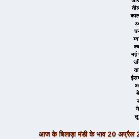
ज
त
का
उ
ग
ज
नई
ध
त
ईस
अ
म
गे
स
आज के
बिलाड़ा
मंडी के भाव 20 अप