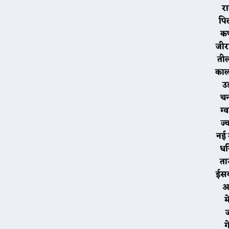
र
पि
क
ज
त
का
उ
च
ग
ज
नई
ध
त
ईस
अ
म
ग