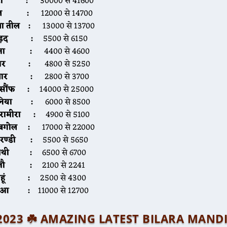
ीरा :
30000 से 41600
ील :
12000 से 14700
ला तील :
13000 से 13700
ड़द
:
5500 से 6150
चना :
4400 से 4600
्वार :
4800 से 5250
्वार :
2800 से 3700
 सौंफ :
14000 से 25000
निया :
6000 से 8500
ारामीरा :
4900 से 5100
बगोल :
17000 से 22000
रण्डी
:
5500 से 5650
ेथी
:
6500 से 6700
जौ
:
2100 से 2241
हूं
:
2500 से 4300
ुआ
:
11000 से 12700
्रैल 2023 ☘️ AMAZING LATEST BILARA MAND