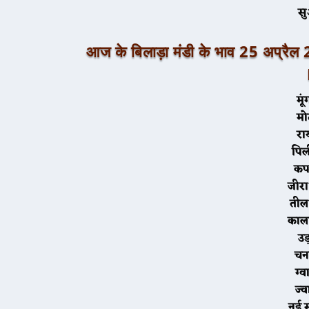
स
आज के
बिलाड़ा
मंडी के भाव 25 अप
म
र
पि
क
ज
त
काल
उड
च
ग
ज
नई 