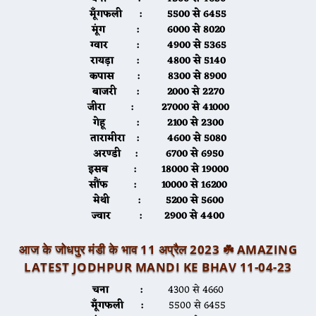
मूँगफली :
5500 से 6455
मूंग :
6000 से 8020
ग्वार :
4900 से 5365
रायड़ा :
4800 से 5140
कपास :
8300 से 8900
बाजरी :
2000 से 2270
जीरा :
27000 से 41000
गेहू :
2100 से 2300
तारामीरा :
4600 से 5080
अरण्डी :
6700 से 6950
इसब :
18000 से 19000
सौंफ :
10000 से 16200
मेथी :
5200 से 5600
ज्वार :
2900 से 4400
आज के जोधपुर मंडी के भाव 11 अप्रैल 2023 ☘️ AMAZING
LATEST JODHPUR MANDI KE BHAV 11-04-23
चना :
4300 से 4660
मूँगफली :
5500 से 6455