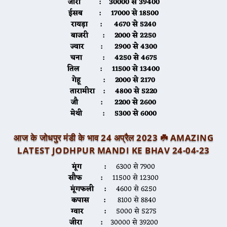
जीरा :
30000 से 39400
ईसब :
17000 से 18500
रायड़ा :
4670 से 5240
बाजरी :
2000 से 2250
ज्वार :
2900 से 4300
चना :
4250 से 4675
तिल :
11500 से 13400
गेहू :
2000 से 2170
तारामीरा :
4800 से 5220
जौ :
2200 से 2600
मेथी
:
5300 से 6000
आज के जोधपुर मंडी के भाव 24
अप्रैल 2023 ☘️ AMAZING
LATEST JODHPUR MANDI KE BHAV 24-04-23
मूंग :
6300 से 7900
सौफ :
11500 से 12300
मूंगफली :
4600 से 6250
कपास :
8100 से 8840
ग्वार :
5000 से 5275
जीरा :
30000 से 39200