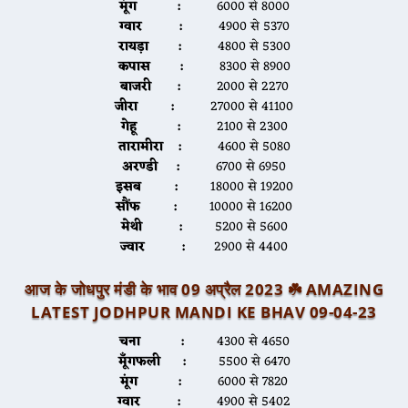
मूंग :
6000 से 8000
ग्वार :
4900 से 5370
रायड़ा :
4800 से 5300
कपास :
8300 से 8900
बाजरी :
2000 से 2270
जीरा :
27000 से 41100
गेहू :
2100 से 2300
तारामीरा :
4600 से 5080
अरण्डी :
6700 से 6950
इसब :
18000 से 19200
सौंफ :
10000 से 16200
मेथी :
5200 से 5600
ज्वार :
2900 से 4400
आज के जोधपुर मंडी के भाव 09 अप्रैल 2023 ☘️ AMAZING
LATEST JODHPUR MANDI KE BHAV 09-04-23
चना :
4300 से 4650
मूँगफली :
5500 से 6470
मूंग :
6000 से 7820
ग्वार :
4900 से 5402