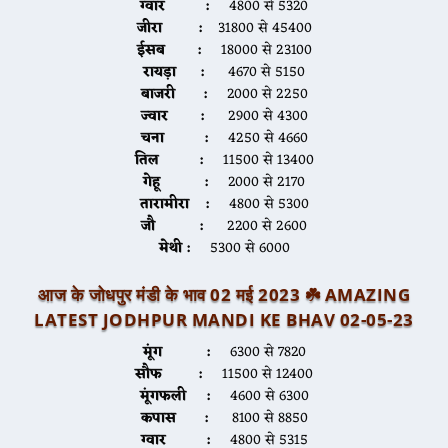
ग्वार :
4800 से 5320
जीरा :
31800 से 45400
ईसब :
18000 से 23100
रायड़ा :
4670 से 5150
बाजरी :
2000 से 2250
ज्वार :
2900 से 4300
चना :
4250 से 4660
तिल :
11500 से 13400
गेहू :
2000 से 2170
तारामीरा :
4800 से 5300
जौ :
2200 से 2600
मेथी :
5300 से 6000
आज के जोधपुर मंडी के भाव 02
मई 2023 ☘️ AMAZING
LATEST JODHPUR MANDI KE BHAV 02-05-23
मूंग :
6300 से 7820
सौफ :
11500 से 12400
मूंगफली :
4600 से 6300
कपास :
8100 से 8850
ग्वार :
4800 से 5315