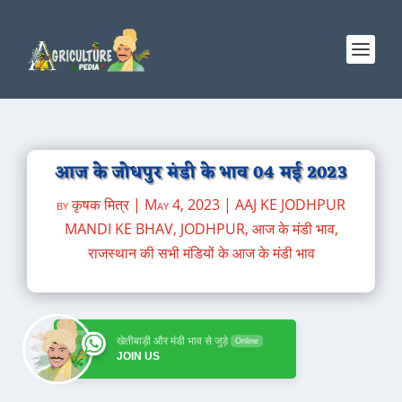
आज के जोधपुर मंडी के भाव 04 मई 2023
by
कृषक मित्र
|
May 4, 2023
|
AAJ KE JODHPUR
MANDI KE BHAV
,
JODHPUR
,
आज के मंडी भाव
,
राजस्थान की सभी मंडियों के आज के मंडी भाव
खेतीबाड़ी और मंडी भाव से जुड़े
Online
JOIN US