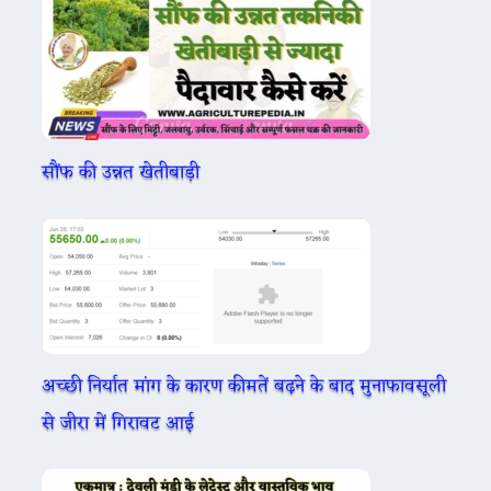
सौंफ की उन्नत खेतीबाड़ी
अच्छी निर्यात मांग के कारण कीमतें बढ़ने के बाद मुनाफावसूली
से जीरा में गिरावट आई