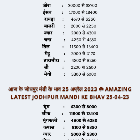
जीरा :
30000 से 38700
ईसब :
17000 से 18400
रायड़ा :
4670 से 5250
बाजरी :
2000 से 2250
ज्वार :
2900 से 4300
चना :
4250 से 4680
तिल :
11500 से 13400
गेहू :
2000 से 2170
तारामीरा :
4800 से 5260
जौ :
2200 से 2600
मेथी
:
5300 से 6000
आज के जोधपुर मंडी के भाव 25
अप्रैल 2023 ☘️ AMAZING
LATEST JODHPUR MANDI KE BHAV 25-04-23
मूंग :
6300 से 8000
सौफ :
11500 से 12400
मूंगफली :
4600 से 6250
कपास :
8100 से 8850
ग्वार :
5000 से 5300