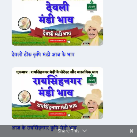
Facebook
देवली टोंक कृषि मंडी आज के भाव
Twitter
Gmail
आज के रायसिंहनगर कृषि मंडी भाव
Share This