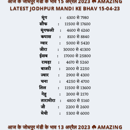
आज के जोधपुर मंडी के भाव 15 अप्रैल 2023 ☘️ AMAZING
LATEST JODHPUR MANDI KE BHAV 15-04-23
मूंग :
6300 से 7980
सौफ :
11500 से 17600
मूंगफली :
4600 से 6260
कपास :
8100 से 8840
ग्वार :
5000 से 5420
जीरा :
30000 से 41300
ईसब :
17000 से 25800
रायड़ा :
4670 से 5260
बाजरी :
2000 से 2250
ज्वार :
2900 से 4300
चना :
4250 से 4700
तिल :
11500 से 13600
गेहू :
2000 से 2170
तारामीरा :
4800 से 5160
जौ :
2200 से 2600
मेथी
:
5300 से 6000
आज के जोधपुर मंडी के भाव 13 अप्रैल 2023 ☘️ AMAZING