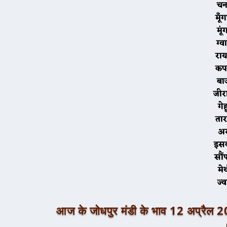
म
म
ग
र
क
ब
ज
ग
ता
अ
इ
स
म
ज
आज के जोधपुर मंडी के भाव 12 अ