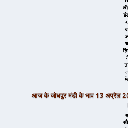
ज
ई
र
त
म
आज के जोधपुर मंडी के भाव 13 अ