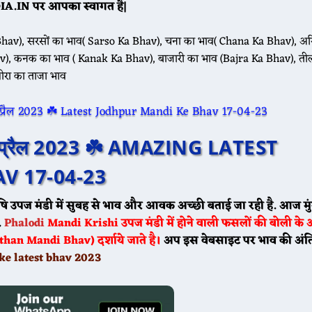
.IN पर आपका स्वागत है|
hav), सरसों का भाव( Sarso Ka Bhav), चना का भाव( Chana Ka Bhav), अरि
), कनक का भाव ( Kanak Ka Bhav), बाजारी का भाव (Bajra Ka Bhav), ती
ीरा का ताजा भाव
🌾 आज 20 मई के भाव ☘️ श्री विजयनगर मंडी के भाव सरसों 4200 से 4630, गेहूं 20
7 अप्रैल 2023 ☘️ AMAZING LATEST
🌾 आज 20 मई ग्वार के भाव मेड़ता मंडी ग्वार का भाव : 5050 से 5530 डेगाना मंडी ग्व
V 17-04-23
षि उपज मंडी में सुबह से भाव और आवक अच्छी बताई जा रही है. आज मु
.
Phalodi
Mandi
Krishi उपज मंडी में होने वाली फसलों की बोली के
an Mandi Bhav) दर्शाये जाते है।
अप इस वेबसाइट पर भाव की अंतिम
e latest bhav 2023