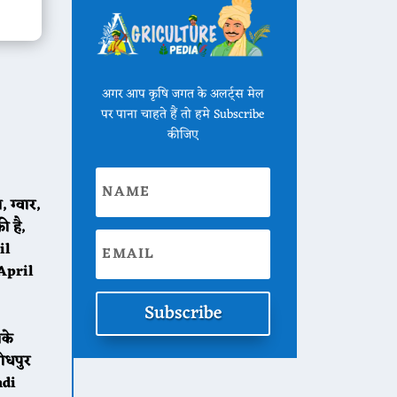
अगर आप कृषि जगत के अलर्ट्स मेल
पर पाना चाहते हैं तो हमे Subscribe
कीजिए
 ग्वार,
ी है,
il
 April
Subscribe
के
ोधपुर
ndi