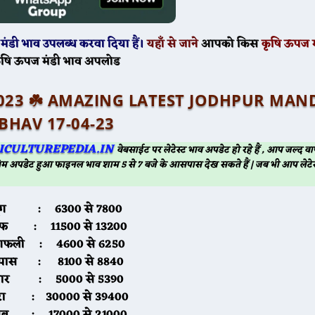
मंडी भाव उपलब्ध करवा दिया हैं।
यहाँ से जाने
आपको किस
कृषि ऊपज म
ृषि ऊपज मंडी भाव अपलोड
प्रैल 2023 ☘️ AMAZING LATEST JODHPUR MAN
BHAV 17-04-23
ICULTUREPEDIA.IN
वेबसाईट पर लेटेस्ट भाव अपडेट हो रहे हैं , आप जल्द
म अपडेट हुआ फाइनल भाव शाम 5 से 7 बजे के आसपास देख सकते हैं | जब भी आप लेटेस
मूंग :
6300 से 7800
ौफ :
11500 से 13200
ूंगफली :
4600 से 6250
कपास :
8100 से 8840
्वार :
5000 से 5390
ीरा :
30000 से 39400
सब :
17000 से 21000