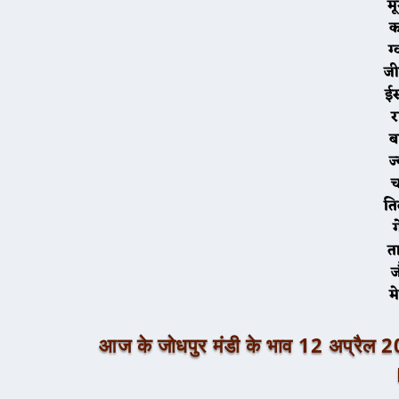
म
ज
ई
र
त
म
आज के जोधपुर मंडी के भाव 12 अ