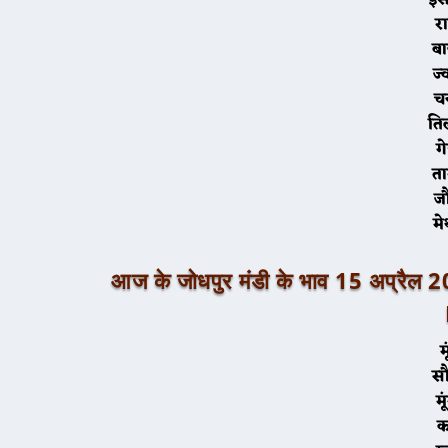
र
ब
ज
त
त
मे
आज के जोधपुर मंडी के भाव 15 अ
म