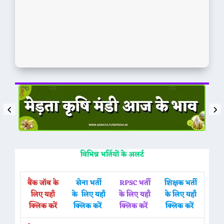
विभिन्न भर्तियों के अलर्ट
बैंक जॉब के
सेना भर्ती
RPSC भर्ती
शिक्षक भर्ती
लिए यहाँ
के लिए यहाँ
के लिए यहाँ
के लिए यहाँ
क्लिक करें
क्लिक करें
क्लिक करें
क्लिक करें