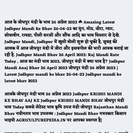
आज के जोधपुर मंडी के भाव 26 अप्रेल 2023 ☘️ Amazing Latest
Jodhpur Mandi Ke Bhav 26-04-23 का मुंग, मोठ, जीरा, ग्वार,
सोयाबीन, रायडा, पीली सरसों और सौंफ आदि का भाव विस्तार से देखे.
Jodhpur Mandi, Jodhpur में खुली बोली शुरू हो चुकी है, सुबह की
आवक में आज जोधपुर मंडी में जीरा और इसबगोल की भारी आवक बताई जा
रही है. Jodhpur Mandi Bhav 26 April 2023: Raj Mandi Rate
Today , आज का मंडी भाव 2023, जोधपुर मंडी में क्या भाव है? Jodhpur
Mandi Anaj Bhav 26 April 2023 जोधपुर मंडी 26 अप्रेल 2023 |
Latest Jodhpur mandi ke bhav 26-04-23 Jodhpur mandi ke
latest bhav 2023
आजके जोधपुर मंडी भाव 26 अप्रेल 2023 Jodhpur KRISHI MANDI
KE BHAV AAJ KE Jodhpur KRISHI MANDI BHAV जोधपुर मंडी
भाव Today सबसे लेटेस्ट भाव कृषि उपज मंडी जोधपुर Rajasthan Mandi
Bhav नवीनतम भाव उपलब्ध : Jodhpur Mandi Bhav नमस्कार किसान
भाइयो AGRICULTUREPEDIA.IN पर आपका स्वागत है|