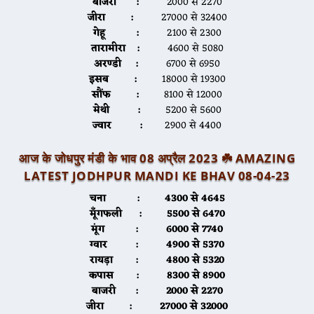
बाजरी :
2000 से 2270
जीरा :
27000 से 32400
गेहू :
2100 से 2300
तारामीरा :
4600 से 5080
अरण्डी :
6700 से 6950
इसब :
18000 से 19300
सौंफ :
8100 से 12000
मेथी :
5200 से 5600
ज्वार :
2900 से 4400
आज के जोधपुर मंडी के भाव 08 अप्रैल 2023 ☘️ AMAZING
LATEST JODHPUR MANDI KE BHAV 08-04-23
चना :
4300 से 4645
मूँगफली :
5500 से 6470
मूंग :
6000 से 7740
ग्वार :
4900 से 5370
रायड़ा :
4800 से 5320
कपास :
8300 से 8900
बाजरी :
2000 से 2270
जीरा :
27000 से 32000