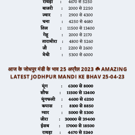
रायड़ा :
4670 से 5250
बाजरी :
2000 से 2250
ज्वार :
2900 से 4300
चना :
4250 से 4680
तिल :
11500 से 13400
गेहू :
2000 से 2170
तारामीरा :
4800 से 5260
जौ :
2200 से 2600
मेथी
:
5300 से 6000
आज के जोधपुर मंडी के भाव 25
अप्रैल 2023 ☘️ AMAZING
LATEST JODHPUR MANDI KE BHAV 25-04-23
मूंग :
6300 से 8000
सौफ :
11500 से 12400
मूंगफली :
4600 से 6250
कपास :
8100 से 8850
ग्वार :
5000 से 5300
जीरा :
30000 से 39400
ईसब :
17000 से 18500
रायड़ा :
4670 से 5240