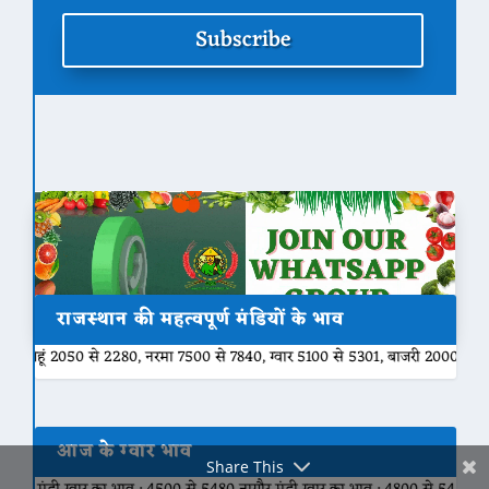
Subscribe
Facebook
Twitter
Gmail
राजस्थान की महत्वपूर्ण मंडियों के भाव
2280, नरमा 7500 से 7840, ग्वार 5100 से 5301, बाजरी 2000 से 2200, मुंग 6800 स
आज के ग्वार भाव
Share This