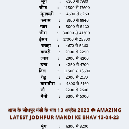
मूंग :
6300 से 7980
सौफ :
11500 से 17600
मूंगफली :
4600 से 6260
कपास :
8100 से 8840
ग्वार :
5000 से 5420
जीरा :
30000 से 41300
ईसब :
17000 से 25800
रायड़ा :
4670 से 5260
बाजरी :
2000 से 2250
ज्वार :
2900 से 4300
चना :
4250 से 4700
तिल :
11500 से 13600
गेहू :
2000 से 2170
तारामीरा :
4800 से 5160
जौ :
2200 से 2600
मेथी
:
5300 से 6000
आज के जोधपुर मंडी के भाव 13 अप्रैल 2023 ☘️ AMAZING
LATEST JODHPUR MANDI KE BHAV 13-04-23
मूंग :
6300 से 8200