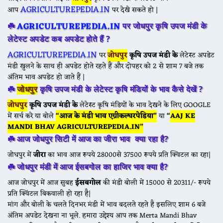
AGRICULTUREPEDIA.IN
आप
पर देखे सकते हो |
AGRICULTUREPEDIA.IN
☘️
पर जोधपुर
कृषि उपज मंडी के
लेटेस्ट अपडेट कब अपडेट होते हैं ?
AGRICULTUREPEDIA.IN
पर
जोधपुर
कृषि उपज मंडी के
लेटेस्ट अपडेट
मंडी खुलने के साथ ही अपडेट होते रहते हैं और दोपहर को 2 से शाम 7 बजे तक
अंतिम भाव अपडेट हो जाते हैं |
☘️
जोधपुर
कृषि उपज मंडी के
लेटेस्ट कृषि मंडियों के भाव कैसे देखें ?
जोधपुर
कृषि उपज मंडी के
लेटेस्ट कृषि मंडियों के भाव देखने के लिए GOOGLE
में सर्च करे या बोले
“आज के मंडी भाव एग्रीकल्चरपेडिया”
या
“
AAJ KE
MANDI BHAV AGRICULTUREPEDIA.IN”
☘️
आज जोधपुर सिटी में आज का जीरा भाव क्या रहा है?
जोधपुर में
जीरा
का भाव आज रूपये 28000से 37500 रूपये प्रति क्विटल का रहा|
☘️
जोधपुर मंडी में आज ईसबगोल का हाजिर भाव क्या है?
आज जोधपुर में आज सुबह
ईसबगोल
की मंडी बोली में 15000 से 20311/- रूपये
प्रति क्विंटल बिकवाली हो रहा है|
मांग और बोली के चलते दिनभर मंडी में भाव बदलते रहते है इसलिए शाम 6 बजे
अंतिम अपडेट देखना ना भूले. हमारा उद्देश्य आप तक Merta Mandi Bhav