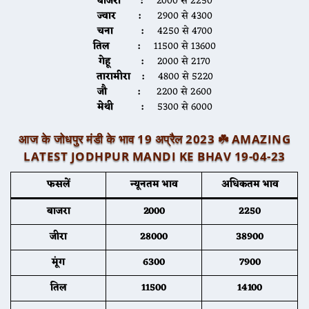
बाजरी :
2000 से 2250
ज्वार :
2900 से 4300
चना :
4250 से 4700
तिल :
11500 से 13600
गेहू :
2000 से 2170
तारामीरा :
4800 से 5220
जौ :
2200 से 2600
मेथी
:
5300 से 6000
आज के जोधपुर मंडी के भाव 19
अप्रैल 2023 ☘️ AMAZING
LATEST JODHPUR MANDI KE BHAV 19-04-23
फसलें
न्यूनतम भाव
अधिकतम भाव
बाजरा
2000
2250
जीरा
28000
38900
मूंग
6300
7900
तिल
11500
14100