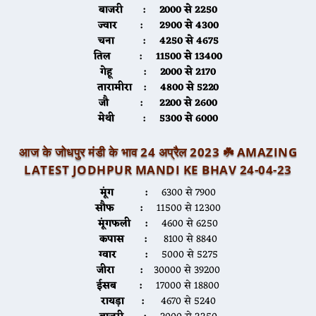
बाजरी :
2000 से 2250
ज्वार :
2900 से 4300
चना :
4250 से 4675
तिल :
11500 से 13400
गेहू :
2000 से 2170
तारामीरा :
4800 से 5220
जौ :
2200 से 2600
मेथी
:
5300 से 6000
आज के जोधपुर मंडी के भाव 24
अप्रैल 2023 ☘️ AMAZING
LATEST JODHPUR MANDI KE BHAV 24-04-23
मूंग :
6300 से 7900
सौफ :
11500 से 12300
मूंगफली :
4600 से 6250
कपास :
8100 से 8840
ग्वार :
5000 से 5275
जीरा :
30000 से 39200
ईसब :
17000 से 18800
रायड़ा :
4670 से 5240