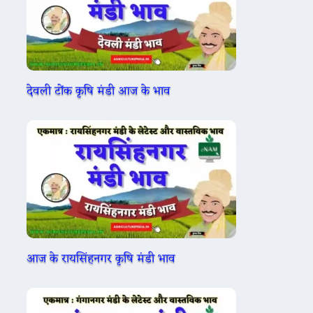
देवली टोंक कृषि मंडी आज के भाव
आज के रायसिंहनगर कृषि मंडी भाव