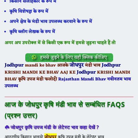
किसान सलाहकार के रूप में
कृषि विशेषज्ञ के रूप में
अपने क्षेत्र के मंडी भाव उपलब्ध करवाने के रूप में
कृषि ब्लॉग लेखक के रुप में
अगर अप उपरोक्त में से किसी एक रूप में हमसे जुड़ना चाहते हैं तो
हमसे जुड़ने के लिए यहाँ क्लिक कीजिए
Jodhpur
जोधपुर
Jodhpur
mandi ke bhav आजके
मंडी भाव
Jodhpur
KRISHI MANDI KE BHAV AAJ KE
KRISHI MANDI
BHAV कृषि उपज मंडी फलोदी
Rajasthan Mandi Bhav नवीनतम भाव
उपलब्ध
आज के जोधपुर
कृषि मंडी भाव से सम्बंधित FAQS
(प्रश्न उत्तर)
☘️
जोधपुर
कृषि उपज मंडी के लेटेस्ट भाव कहा देखें ?
आदरणीय किसान भाइयो
जोधपुर
कृषि उपज मंडी के लेटेस्ट भाव