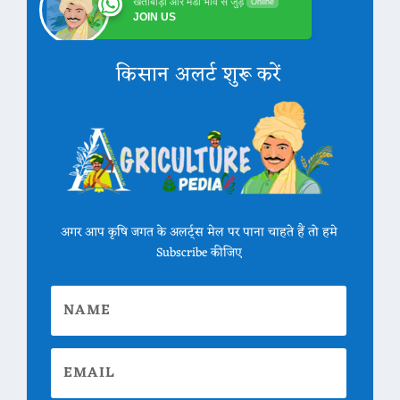
खेतीबाड़ी और मंडी भाव से जुड़े
Online
JOIN US
किसान अलर्ट शुरू करें
अगर आप कृषि जगत के अलर्ट्स मेल पर पाना चाहते हैं तो हमे
Subscribe कीजिए