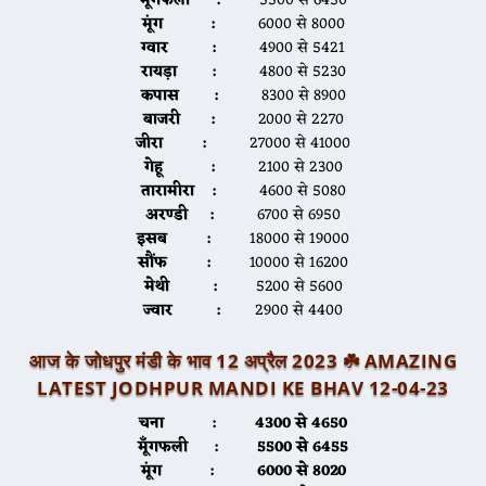
मूँगफली :
5500 से 6450
मूंग :
6000 से 8000
ग्वार :
4900 से 5421
रायड़ा :
4800 से 5230
कपास :
8300 से 8900
बाजरी :
2000 से 2270
जीरा :
27000 से 41000
गेहू :
2100 से 2300
तारामीरा :
4600 से 5080
अरण्डी :
6700 से 6950
इसब :
18000 से 19000
सौंफ :
10000 से 16200
मेथी :
5200 से 5600
ज्वार :
2900 से 4400
आज के जोधपुर मंडी के भाव 12 अप्रैल 2023 ☘️ AMAZING
LATEST JODHPUR MANDI KE BHAV 12-04-23
चना :
4300 से 4650
मूँगफली :
5500 से 6455
मूंग :
6000 से 8020