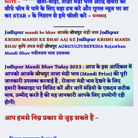
खेती-बाड़ी, ताज़ा मंडी भाव आदि खबरों को
NOTE
–
सीधे फोन मे पाने के लिए यहा टच करे और गूगल न्यूज पर जा
कर STAR ∗ के निशान से हमे फॉलो करे –
धन्यवाद
Jodhpur
Jodhpur
mandi ke bhav आजके
जोधपुर
मंडी भाव
Jodhpur
KRISHI MANDI KE BHAV AAJ KE
KRISHI MANDI
BHAV कृषि उपज मंडी
जोधपुर
AGRICULTUREPEDIA Rajasthan
Mandi Bhav
नवीनतम भाव उपलब्ध
Jodhpur Mandi Bhav Today 2023 : आज के इस आर्टिकल में
आपको आजके
जोधपुर
ताजा मंडी भाव (Mandi Price) की पूरी
जानकारी उपलब्ध करवाई है , रोजाना मंडी भाव देखने के लिए
हमारी वेबसाइट पर विजिट करें और जानें मंडियो के एकदम सटीक
भाव, उम्मीद करते है की यह जानकारी आपके लिए उपयोगी रही
होगी
|
आप हमसे निम्न प्रकार से जुड़ सकते हैं –