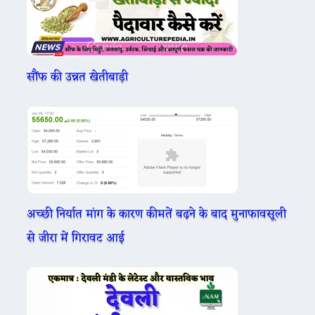
सौंफ की उन्नत खेतीबाड़ी
अच्छी निर्यात मांग के कारण कीमतें बढ़ने के बाद मुनाफावसूली
से जीरा में गिरावट आई