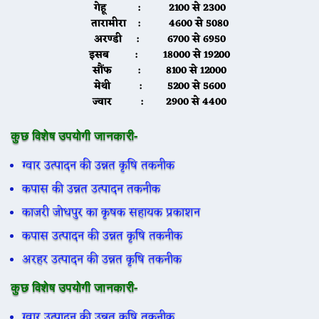
गेहू :
2100 से 2300
तारामीरा :
4600 से 5080
अरण्डी :
6700 से 6950
इसब :
18000 से 19200
सौंफ :
8100 से 12000
मेथी :
5200 से 5600
ज्वार :
2900 से 4400
कुछ विशेष उपयोगी जानकारी-
ग्वार उत्पादन की उन्नत कृषि तकनीक
कपास की उन्नत उत्पादन तकनीक
काजरी जोधपुर का कृषक सहायक प्रकाशन
कपास उत्पादन की उन्नत कृषि तकनीक
अरहर उत्पादन की उन्नत कृषि तकनीक
कुछ विशेष उपयोगी जानकारी-
ग्वार उत्पादन की उन्नत कृषि तकनीक