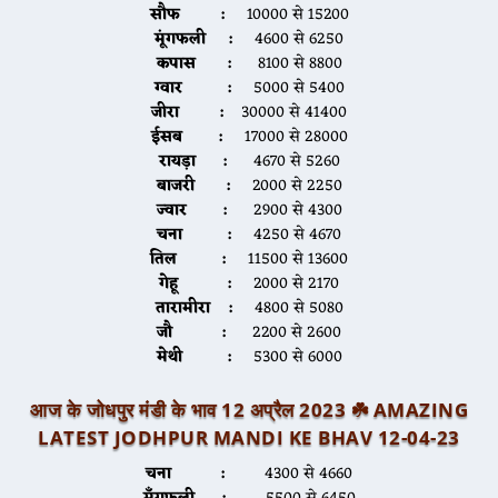
सौफ :
10000 से 15200
मूंगफली :
4600 से 6250
कपास :
8100 से 8800
ग्वार :
5000 से 5400
जीरा :
30000 से 41400
ईसब :
17000 से 28000
रायड़ा :
4670 से 5260
बाजरी :
2000 से 2250
ज्वार :
2900 से 4300
चना :
4250 से 4670
तिल :
11500 से 13600
गेहू :
2000 से 2170
तारामीरा :
4800 से 5080
जौ :
2200 से 2600
मेथी
:
5300 से 6000
आज के जोधपुर मंडी के भाव 12 अप्रैल 2023 ☘️ AMAZING
LATEST JODHPUR MANDI KE BHAV 12-04-23
चना :
4300 से 4660