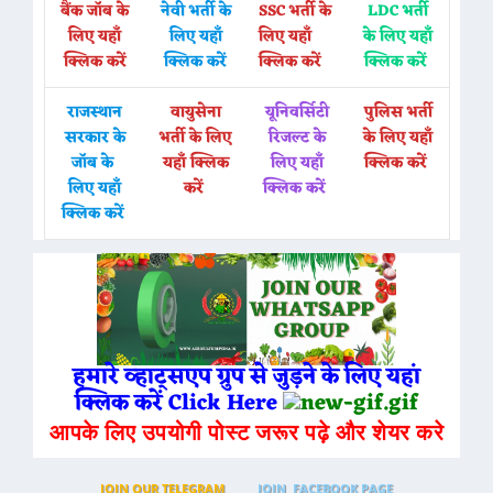
बैंक जॉब के
नेवी भर्ती के
SSC भर्ती के
LDC भर्ती
लिए यहाँ
लिए यहाँ
लिए यहाँ
के लिए यहाँ
क्लिक करें
क्लिक करें
क्लिक करें
क्लिक करें
राजस्थान
वायुसेना
यूनिवर्सिटी
पुलिस भर्ती
सरकार के
भर्ती के लिए
रिजल्ट के
के लिए यहाँ
जॉब के
यहाँ क्लिक
लिए यहाँ
क्लिक करें
लिए यहाँ
करें
क्लिक करें
क्लिक करें
हमारे व्हाट्सएप ग्रुप से जुड़ने के लिए यहां
क्लिक करें Click Here
आपके लिए उपयोगी पोस्ट जरूर पढ़े और शेयर करे
JOIN OUR TELEGRAM
JOIN FACEBOOK PAGE