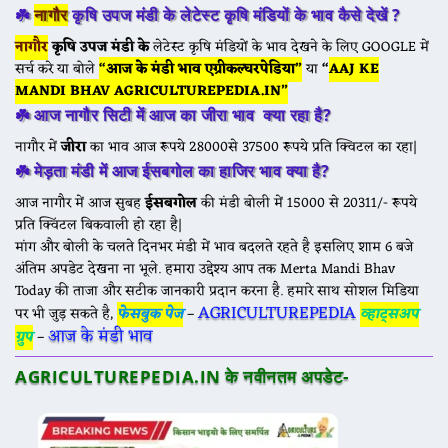
☘️
नागौर
कृषि उपज मंडी के
लेटेस्ट कृषि मंडियों के भाव कैसे देखें ?
नागौर
कृषि उपज मंडी के
लेटेस्ट कृषि मंडियों के भाव देखने के लिए GOOGLE में
सर्च करे या बोले
“आज के मंडी भाव एग्रीकल्चरपेडिया”
या
“
AAJ KE
MANDI BHAV AGRICULTUREPEDIA.IN”
☘️
आज नागौर सिटी में आज का जीरा भाव क्या रहा है?
नागौर में
जीरा
का भाव आज रूपये 28000से 37500 रूपये प्रति क्विटल का रहा|
☘️
मेड़ता मंडी में आज ईसबगोल का हाजिर भाव क्या है?
आज नागौर में आज सुबह
ईसबगोल
की मंडी बोली में 15000 से 20311/- रूपये
प्रति क्विंटल बिकवाली हो रहा है|
मांग और बोली के चलते दिनभर मंडी में भाव बदलते रहते है इसलिए शाम 6 बजे
अंतिम अपडेट देखना ना भूले. हमारा उद्देश्य आप तक Merta Mandi Bhav
Today की ताजा और सटीक जानकारी प्रदान करना है. हमारे साथ सोशल मिडिया
AGRICULTUREPEDIA
पर भी जुड़ सकते है,
फेसबुक पेज
–
व्हाट्सअप
आज के मंडी भाव
ग्रुप
–
AGRICULTUREPEDIA.IN के नवीनतम अपडेट-