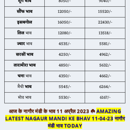
मूंग
भाव
8050/-
9040/-
सौंफ भाव
12050/-
15520/-
इसबगोल
16050/-
22430/-
तिल
भाव
12080/-
13518/-
ज्वार
भाव
4535/-
5581/-
सरसों भाव
4250/-
4962/-
तारामीरा भाव
4850/-
5632/-
चना
भाव
4350/-
4662/-
मैथी
भाव
5545/-
6264/-
मोठ भाव
5530/-
6167/-
आज के नागौर मंडी के भाव 11 अप्रैल 2023 ☘️
AMAZING
LATEST NAGAUR MANDI KE BHAV 11-04-23
नागौर
मंडी भाव TODAY