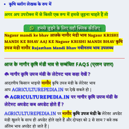
कृषि ब्लॉग लेखक के रुप में
अगर अप उपरोक्त में से किसी एक रूप में हमसे जुड़ना चाहते हैं तो
हमसे जुड़ने के लिए यहाँ क्लिक कीजिए
Nagaur mandi ke bhav आजके नागौर मंडी भाव Nagaur KRISHI
MANDI KE BHAV AAJ KE Nagaur KRISHI MANDI BHAV कृषि
उपज मंडी नागौर
Rajasthan Mandi Bhav नवीनतम भाव उपलब्ध
आज के नागौर कृषि मंडी भाव से सम्बंधित FAQS (प्रश्न उत्तर)
☘️
नागौर
कृषि उपज मंडी के लेटेस्ट भाव कहा देखें ?
आदरणीय किसान भाइयो
नागौर
कृषि उपज मंडी के लेटेस्ट भाव
AGRICULTUREPEDIA.IN
आप
पर देखे सकते हो |
AGRICULTUREPEDIA.IN
☘️
पर नागौर
कृषि उपज मंडी के
लेटेस्ट अपडेट कब अपडेट होते हैं ?
AGRICULTUREPEDIA.IN
पर
नागौर
कृषि उपज मंडी के
लेटेस्ट अपडेट
मंडी खुलने के साथ ही अपडेट होते रहते हैं और दोपहर को 2 से शाम 7 बजे तक
अंतिम भाव अपडेट हो जाते हैं |