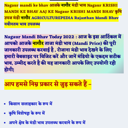
Nagaur
mandi ke bhav आजके
नागौर
मंडी भाव Nagaur KRISHI
MANDI KE BHAV AAJ KE Nagaur KRISHI MANDI BHAV कृषि
उपज मंडी
नागौर
AGRICULTUREPEDIA Rajasthan Mandi Bhav
नवीनतम भाव उपलब्ध
Nagaur Mandi Bhav Today 2022 : आज के इस आर्टिकल में
आपको आजके
नागौर
ताजा मंडी भाव (Mandi Price) की पूरी
जानकारी उपलब्ध करवाई है , रोजाना मंडी भाव देखने के लिए
हमारी वेबसाइट पर विजिट करें और जानें मंडियो के एकदम सटीक
भाव, उम्मीद करते है की यह जानकारी आपके लिए उपयोगी रही
होगी
|
आप हमसे निम्न प्रकार से जुड़ सकते हैं –
किसान सलाहकार के रूप में
कृषि विशेषज्ञ के रूप में
अपने क्षेत्र के मंडी भाव उपलब्ध करवाने के रूप में