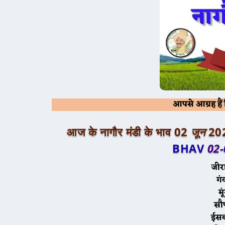
आपसे आग्रह है
आज के नागौर मंडी के भाव 02
जून
20
BHAV
02
जीर
गं
मू
सौ
ईस