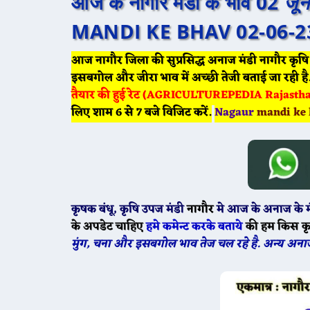
आज के नागौर मंडी के भाव 02
जून
MANDI KE BHAV 02-06-2
आज नागौर जिला की सुप्रसिद्ध अनाज मंडी नागौर कृषि
इसबगोल और जीरा भाव में अच्छी तेजी बताई जा रही है
तैयार की हुई रेट (AGRICULTUREPEDIA Rajasthan 
लिए शाम 6 से 7 बजे विजिट करें.
Nagaur
mandi ke 
कृषक बंधू
, कृषि उपज मंडी
नागौर
मे
आज के
अनाज के म
के अपडेट चाहिए
हमे कमेन्ट करके बताये
की हम किस क
मुंग, चना और इसबगोल भाव तेज चल रहे है. अन्य 