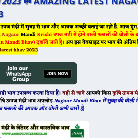
 2023
☘️ AMAZING LATEST NAG
3
🌾 आज 20 मई के भाव ☘️ श्री विजयनगर मंडी के भाव सरसों 420
 उपज मंडी में सुबह से भाव और आवक अच्छी बताई जा रही है. आज मुंग
.
Nagaur
Mandi
Krishi उपज मंडी में होने वाली फसलों की बोली के
Mandi Bhav) दर्शाये जाते है।
अप इस वेबसाइट पर भाव की अंतिम रि
🌾 आज 20 मई ग्वार के भाव मेड़ता मंडी ग्वार का भाव : 5050 से 
latest bhav 2023
ंडी भाव उपलब्ध करवा दिया हैं।
यहाँ से जाने
आपको किस
कृषि ऊपज मं
ृषि ऊपज मंडी भाव अपलोड
Nagaur Mandi Bhav में सुबह की बोली 
अनाज फसलो की आवक और बोली अभी जारी है
|