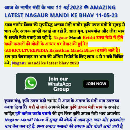
आज के नागौर मंडी के भाव
11 मई 2023
☘️ AMAZING
LATEST NAGAUR MANDI KE BHAV 11-05-23
आज नागौर जिला की सुप्रसिद्ध अनाज मंडी नागौर कृषि उपज मंडी में सुबह से
भाव और आवक अच्छी बताई जा रही है. आज मुंग, इसबगोल और जीरा भाव
में अच्छी तेजी बताई जा रही है.
Nagaur
Mandi
Krishi उपज मंडी में होने
वाली फसलों की बोली के आधार पर तैयार की हुई रेट
(AGRICULTUREPEDIA Rajasthan Mandi Bhav) दर्शाये जाते है।
अप इस वेबसाइट पर भाव की अंतिम रिपोर्ट के लिए शाम 6 से 7 बजे विजिट
करें.
Nagaur
mandi ke latest bhav 2023
कृषक बंधू
, कृषि उपज मंडी
नागौर
मे
आज के
अनाज के मंडी भाव उपलब्ध
करवा दिया हैं।
यहाँ से जाने
आपको किस
कृषि ऊपज मंडी भाव
के अपडेट
चाहिए
हमे कमेन्ट करके बताये
की हम किस कृषि ऊपज मंडी भाव अपलोड
Nagaur Mandi Bhav में सुबह की बोली में आज मुंग, चना और इसबगोल
भाव तेज चल रहे है. अन्य अनाज फसलो की आवक और बोली अभी जारी है
|