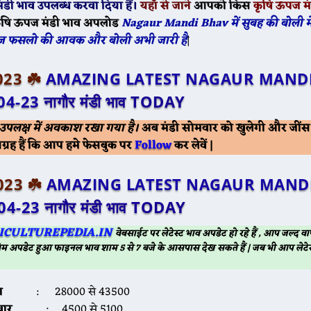
ंडी भाव उपलब्ध करवा दिया हैं।
यहाँ से जाने
आपको किस
कृषि ऊपज मं
ृषि ऊपज मंडी भाव अपलोड
Nagaur Mandi Bhav में सुबह की बोली 
अनाज फसलो की आवक और बोली अभी जारी है
|
023 ☘️
AMAZING LATEST NAGAUR MANDI
04-23
नागौर मंडी भाव TODAY
े उपलक्ष में अवकाश रखा गया है।
अब मंडी सोमवार को खुलेगी और जींस
Follow
रह हैं कि आप हमे फेसबुक पर
कर लेवें |
2023 ☘️
AMAZING LATEST NAGAUR MANDI
04-23
नागौर मंडी भाव TODAY
ICULTUREPEDIA.IN
वेबसाईट पर लेटेस्ट भाव अपडेट हो रहे हैं , आप जल्द
म अपडेट हुआ फाइनल भाव शाम 5 से 7 बजे के आसपास देख सकते हैं | जब भी आप लेटेस
ा
: 28000 से 43500
वार
: 4500 से 5100