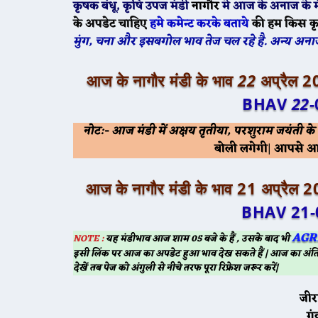
कृषक बंधू
, कृषि उपज मंडी
नागौर
मे
आज के
अनाज के म
के अपडेट चाहिए
हमे कमेन्ट करके बताये
की हम किस क
मुंग, चना और इसबगोल भाव तेज चल रहे है. अन्य 
आज के नागौर मंडी के भाव
22
अप्रैल 2
BHAV
22
-
नोट:- आज मंडी में अक्षय तृतीया, परशुराम जयंती क
बोली लगेगी
|
आपसे आग्
आज के नागौर मंडी के भाव 21 अप्रैल 
BHAV 21-
AGR
NOTE :
यह मंडीभाव आज शाम 05 बजे के हैं , उसके बाद भी
इसी लिंक पर आज का अपडेट हुआ भाव देख सकते हैं | आज का अंति
देखें तब पेज को अंगुली से नीचे तरफ पूरा रिफ्रेश जरूर करें|
जीर
गं