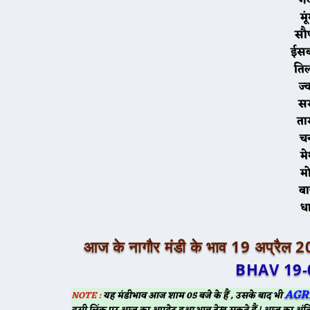
गं
मू
सौ
ईस
ति
ज्
सर
ता
च
मे
ब
ध
आज के नागौर मंडी के भाव 19 अप्रैल 
BHAV 19-
AGR
NOTE :
यह मंडीभाव आज शाम 05 बजे के हैं , उसके बाद भी