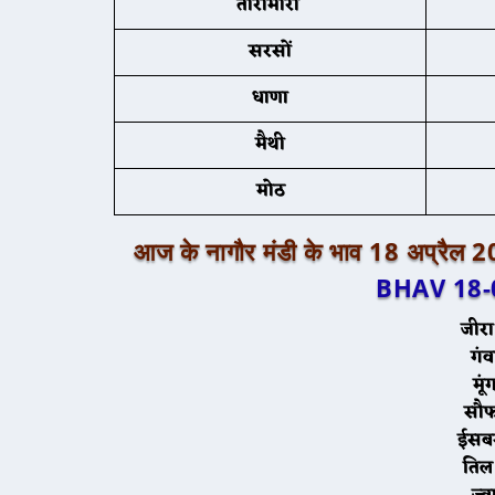
तारामीरा
सरसों
धाणा
मैथी
मोठ
आज के नागौर मंडी के भाव 18 अप्रैल 
BHAV 18-
जीरा
गंव
मूं
सौ
ईसब
तिल