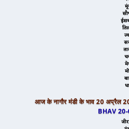
मू
सौ
ईस
ति
ज्
सर
ता
च
मे
ब
ध
आज के नागौर मंडी के भाव 20 अप्रैल 
BHAV 20-
जीर