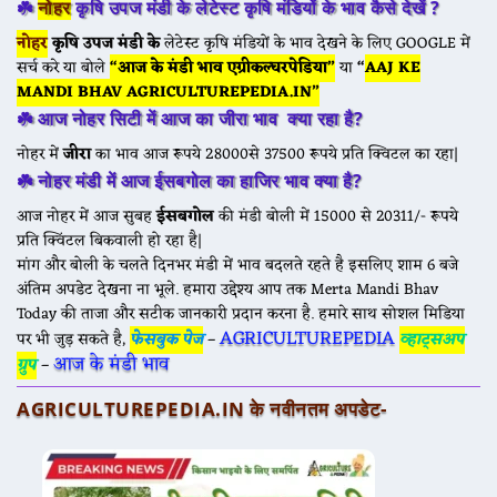
☘️
नोहर
कृषि उपज मंडी के
लेटेस्ट कृषि मंडियों के भाव कैसे देखें ?
नोहर
कृषि उपज मंडी के
लेटेस्ट कृषि मंडियों के भाव देखने के लिए GOOGLE में
सर्च करे या बोले
“आज के मंडी भाव एग्रीकल्चरपेडिया”
या
“
AAJ KE
MANDI BHAV AGRICULTUREPEDIA.IN”
☘️
आज नोहर सिटी में आज का जीरा भाव क्या रहा है?
नोहर में
जीरा
का भाव आज रूपये 28000से 37500 रूपये प्रति क्विटल का रहा|
☘️
नोहर मंडी में आज ईसबगोल का हाजिर भाव क्या है?
आज नोहर में आज सुबह
ईसबगोल
की मंडी बोली में 15000 से 20311/- रूपये
प्रति क्विंटल बिकवाली हो रहा है|
मांग और बोली के चलते दिनभर मंडी में भाव बदलते रहते है इसलिए शाम 6 बजे
अंतिम अपडेट देखना ना भूले. हमारा उद्देश्य आप तक Merta Mandi Bhav
Today की ताजा और सटीक जानकारी प्रदान करना है. हमारे साथ सोशल मिडिया
AGRICULTUREPEDIA
पर भी जुड़ सकते है,
फेसबुक पेज
–
व्हाट्सअप
आज के मंडी भाव
ग्रुप
–
AGRICULTUREPEDIA.IN के नवीनतम अपडेट-