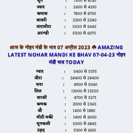
मूग :
7500 से 8130
ज्वार :
2600 से 4100
कपास :
7800 से 8700
बाजरी :
2200 से 2240
तारामीरा :
5550 से 5645
अरण्डी :
5500 से 6075
आज के नोहर मंडी के भाव 07 अप्रैल 2023 ☘️
AMAZING
LATEST NOHAR MANDI KE BHAV 07-04-23
नोहर
मंडी भाव TODAY
ग्वार :
5400 से 5375
जीरा :
24400 से 28400
चना :
4900 से 5060
तिल :
13000 से 13550
सरसों :
4700 से 5271
कणक :
2000 से 2345
जौ :
1400 से 1880
मोटी मकी :
1400 से 2000
मूगफली :
5500 से 6845
उड़द :
5300 से 6100