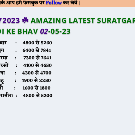
Follow
ं कि आप हमे फेसबुक पर
कर लेवें |
न
2023 ☘️
AMAZING LATEST SURATGA
I KE BHAV
02
-05-23
वार :
4800 से 5260
मूंग :
6400 से 7841
नरमा :
7300 से 7641
सरसों :
4100 से 4650
चना :
4300 से 4700
गेहूं :
1900 से 2250
जौ :
1600 से 1800
ारामीरा :
4800 से 5200