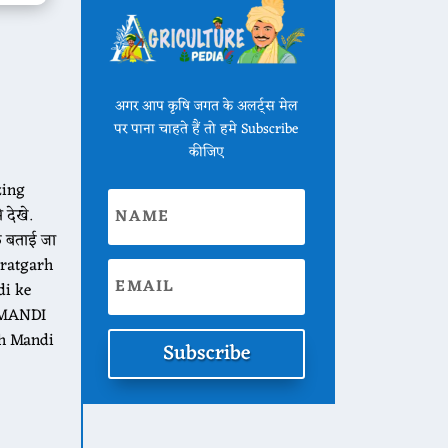
अगर आप कृषि जगत के अलर्ट्स मेल
पर पाना चाहते हैं तो हमे Subscribe
कीजिए
zing
 देखे.
क बताई जा
uratgarh
di ke
I MANDI
rh Mandi
Subscribe