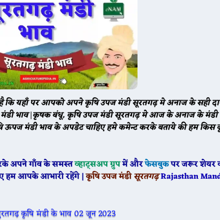
 20 मई के भाव ☘️ श्री विजयनगर मंडी के भाव सरसों 4200 से 4630, गेहूं 2050 से 
 कि यहाँ पर आपको अपने कृषि उपज मंडी सूरतगढ़ मे अनाज के सही द
मंडी भाव
|
कृषक बंधू, कृषि उपज मंडी सूरतगढ़ मे आज के अनाज के मंडी
 20 मई ग्वार के भाव मेड़ता मंडी ग्वार का भाव : 5050 से 5530 डेगाना मंडी ग्वार का
षि ऊपज मंडी भाव के अपडेट चाहिए हमे कमेन्ट करके बताये की हम किस क
े अपने गाँव के समस्त
व्हाट्सअप ग्रुप
में और
फेसबुक
पर जरूर शेयर कर
िए हम आपके आभारी रहेंगे |
कृषि उपज मंडी
सूरतगढ़
Rajasthan Man