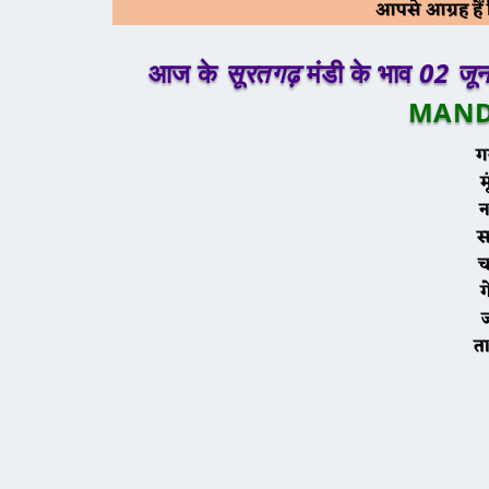
आपसे आग्रह है
आज के
सूरतगढ़
मंडी के भाव
02 जू
MAND
ग
त