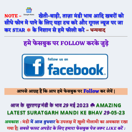
खेती-बाड़ी, ताज़ा मंडी भाव आदि खबरों को
NOTE –
सीधे फोन मे पाने के लिए यहा टच करे और गूगल न्यूज पर जा
∗
कर STAR
के निशान से हमे फॉलो करे
–
धन्यवाद
हमे फेसबुक पर FOLLOW करके जुड़े
Follow
आपसे आग्रह हैं कि आप हमे फेसबुक पर
कर लेवें |
आज के
सूरतगढ़
मंडी के भाव
29
मई
2023 ☘️
AMAZING
LATEST SURATGARH MANDI KE BHAV
29
-05-23
अवकाश
: मंडी
में आज
बुधवार
के उपलक्ष में खुली नीलामी का अवकाश रखा
गया है
|
सबसे फास्ट अपडेट के लिए हमारा फेसबुक पेज जरूर LIKE करें :