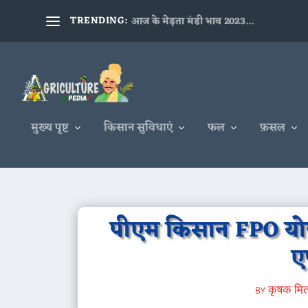
TRENDING:
आज के मेड़ता मंडी भाव 2023...
मुख्य पृष्ट
किसान सुविधाएं
फल
फ़सल
पीएम किसान FPO योज
ए
by
कृषक मित