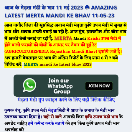
आज के मेड़ता मंडी के भाव 11 मई 2023 ☘️
AMAZING
LATEST MERTA MANDI KE BHAV 11-05-23
आज नागौर जिला की सुप्रसिद्ध अनाज मंडी मेड़ता कृषि उपज मंडी में सुबह से
भाव और आवक अच्छी बताई जा रही है. आज मुंग, इसबगोल और जीरा भाव
MERTA
में अच्छी तेजी बताई जा रही है.
Mandi
Krishi उपज मंडी में
होने वाली फसलों की बोली के आधार पर तैयार की हुई रेट
(AGRICULTUREPEDIA Rajasthan Mandi Bhav) दर्शाये जाते है।
अप हमारी वेबसाइट पर भाव की अंतिम रिपोर्ट के लिए शाम 6 से 7 बजे
विजिट करें.
MERTA
mandi ke latest bhav 2023
मेड़ता मंडी ग्रुप ज्वाइन करने के लिए यहाँ क्लिक कीजिए
कृषक बंधू
, कृषि उपज मंडी
मेड़ता
सिटी
मे
आज के
अनाज के मंडी भाव
उपलब्ध करवा दिया हैं।
यहाँ से जाने
आपको किस
कृषि ऊपज मंडी भाव
के
अपडेट चाहिए
हमे कमेन्ट करके बताये
की हम किस कृषि ऊपज मंडी भाव
अपलोड करे