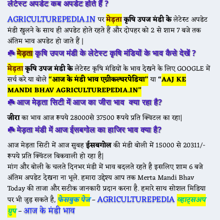
लेटेस्ट अपडेट कब अपडेट होते हैं ?
AGRICULTUREPEDIA.IN
पर
मेड़ता
कृषि उपज मंडी के
लेटेस्ट अपडेट
मंडी खुलने के साथ ही अपडेट होते रहते हैं और दोपहर को 2 से शाम 7 बजे तक
अंतिम भाव अपडेट हो जाते हैं |
☘️
मेड़ता
कृषि उपज मंडी के
लेटेस्ट कृषि मंडियों के भाव कैसे देखें ?
मेड़ता
कृषि उपज मंडी के
लेटेस्ट कृषि मंडियों के भाव देखने के लिए GOOGLE में
सर्च करे या बोले
“आज के मंडी भाव एग्रीकल्चरपेडिया”
या
“
AAJ KE
MANDI BHAV AGRICULTUREPEDIA.IN”
☘️
आज मेड़ता सिटी में आज का जीरा भाव क्या रहा है?
जीरा
का भाव आज रूपये 28000से 37500 रूपये प्रति क्विटल का रहा|
☘️
मेड़ता मंडी में आज ईसबगोल का हाजिर भाव क्या है?
आज मेड़ता सिटी में आज सुबह
ईसबगोल
की मंडी बोली में 15000 से 20311/-
रूपये प्रति क्विंटल बिकवाली हो रहा है|
मांग और बोली के चलते दिनभर मंडी में भाव बदलते रहते है इसलिए शाम 6 बजे
अंतिम अपडेट देखना ना भूले. हमारा उद्देश्य आप तक Merta Mandi Bhav
Today की ताजा और सटीक जानकारी प्रदान करना है. हमारे साथ सोशल मिडिया
AGRICULTUREPEDIA
पर भी जुड़ सकते है,
फेसबुक पेज
–
व्हाट्सअप
आज के मंडी भाव
ग्रुप
–