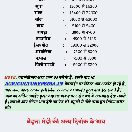
चना :
4300 से 4677
सुवा :
12000 से 14500
सौंफ :
15400 से 22300
जीरा :
31000 से 45000
ग्वार :
5100 से 5400
रायड़ा :
3800 से 4700
तारामीरा :
4900 से 5125
ईसबगोल :
19000 से 22900
असालिया :
7500 से 8000
कपास :
7500 से 8300
पिली सरसों :
5000 से 5200
NOTE :
यह मंडीभाव आज शाम 05 बजे के हैं , उसके बाद भी
AGRICULTUREPEDIA.IN
वेबसाईट पर लेटेस्ट भाव अपडेट हो रहे हैं ,
आप जल्द वापस आकर इसी लिंक पर आज का अपडेट हुआ भाव देख सकते हैं |
आज का अंतिम अपडेट हुआ फाइनल भाव शाम 5 से 7 बजे के आसपास देख सकते
हैं | जब भी आप लेटेस्ट भाव देखें तब पेज को अंगुली से नीचे तरफ पूरा रिफ्रेश जरूर
करें|
मेड़ता मंडी की अन्य दिनांक के भाव