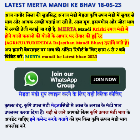
LATEST MERTA MANDI KE BHAV 18-05-23
आज नागौर जिला की सुप्रसिद्ध अनाज मंडी मेड़ता कृषि उपज मंडी में सुबह से
भाव और आवक अच्छी बताई जा रही है. आज मुंग, इसबगोल और जीरा भाव
MERTA
में अच्छी तेजी बताई जा रही है.
Mandi
Krishi उपज मंडी में
होने वाली फसलों की बोली के आधार पर तैयार की हुई रेट
(AGRICULTUREPEDIA Rajasthan Mandi Bhav) दर्शाये जाते है।
अप हमारी वेबसाइट पर भाव की अंतिम रिपोर्ट के लिए शाम 6 से 7 बजे
विजिट करें.
MERTA
mandi ke latest bhav 2023
मेड़ता मंडी ग्रुप ज्वाइन करने के लिए यहाँ क्लिक कीजिए
कृषक बंधू
, कृषि उपज मंडी
मेड़ता
सिटी
मे
आज के
अनाज के मंडी भाव
उपलब्ध करवा दिया हैं।
यहाँ से जाने
आपको किस
कृषि ऊपज मंडी भाव
के
अपडेट चाहिए
हमे कमेन्ट करके बताये
की हम किस कृषि ऊपज मंडी भाव
अपलोड करे