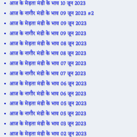
आज के मेड़ता मंडी के भाव 10 जून 2023
आज के नागौर मंडी के भाव 09 जून 2023 #2
आज के मेड़ता मंडी के भाव 09 जून 2023
आज के नागौर मंडी के भाव 09 जून 2023
आज के मेड़ता मंडी के भाव 08 जून 2023
आज के नागौर मंडी के भाव 08 जून 2023
आज के मेड़ता मंडी के भाव 07 जून 2023
आज के नागौर मंडी के भाव 07 जून 2023
आज के मेड़ता मंडी के भाव 06 जून 2023
आज के नागौर मंडी के भाव 06 जून 2023
आज के मेड़ता मंडी के भाव 05 जून 2023
आज के नागौर मंडी के भाव 05 जून 2023
आज के मेड़ता मंडी के भाव 03 जून 2023
आज के मेड़ता मंडी के भाव 02 जून 2023